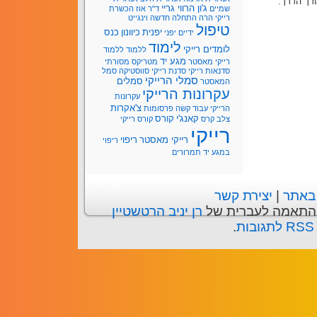
ורך הדרך.
ג'ון הרווי גריי
שמיים
ד"ר אוז
הכשרת
רייקי
הרה
התחלה חדשה
וינגייט
טיפול
יפנית
כיוונון
כנס
ידיים
יפני
לימוד
לומדים רייקי
ללמוד
ללמוד
מגע יד
רייקי
מאסטר
מטריקס
מסורתי
סדנאות רייקי
סדנת רייקי
סווסטיקה
סמל
סמלי הרייקי
סמלים
המאסטר
עקרונות הרייקי
עקרונות
צ'אקרות
הרייקי עבוד קשה
פרסומות
קאנג'י
קורס
צלב קרס
קורס רייקי
רייקי
רייקי מאסטר
ריפוי
ריפוי
במגע יד
תמרורים
 באתר
|
יצירת קשר
בהתאמה לעברית של
רן יניב הרטשטיין
ת
.