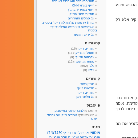
סמל המאסטר הוא בכלל לא סמל
הכביש ומונע
רייקי בערוץ CNN
ריפוי במגע יד בתנ"ך
סודיות סמלי הרייקי
על סמלים ותמרורים
 קיר אלא רק
עוד 8 גירסאות של המילה 'רייקי' ביפנית.
8 גירסאות שונות של המילה 'רייקי'
ביפנית
על ידיעה ומעשה
קטגוריות
לומדים רייקי
(16)
מטפלים ברייקי
(11)
עקרונות הרייקי
(9)
משהו למחשבה
(12)
כללי
(552)
וידאו
(9)
קישורים
מעיין האור
סדנאות רייקי
לומדים רייקי
אל תלחצו כאן
, אנחנו כבר
קדימה, איפה
פייסבוק
 ביחס לדרך
הצטרפו
לחברים שלי בפייסבוק
הצטרפו לדף
לומדים רייקי עם נמרוד
קדם
להכיר את מה
תגים
אנרגיה
אוסואי
איפה לומדים רייקי
אנרגיית אדמה
אנרגיית הלב
אנרגיית